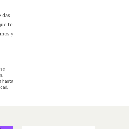
e das
que te
smos y
 se
s,
a hasta
ldad,