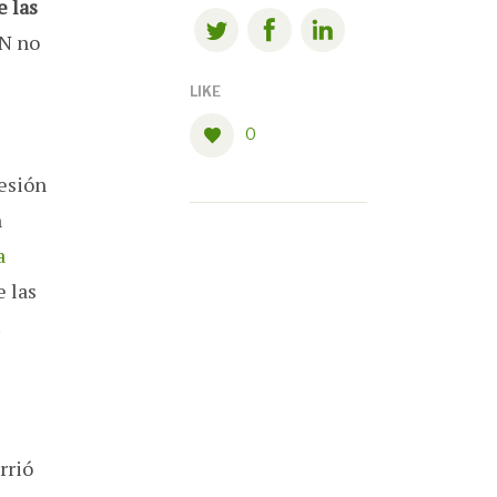
e las
RN no
LIKE
0
fesión
n
a
e las
.
rrió