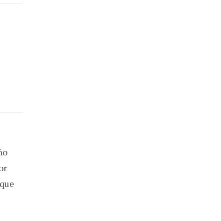
ño
or
 que