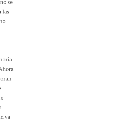
 no se
 las
 no
noría
 Ahora
joran
e
ue
n
ón va