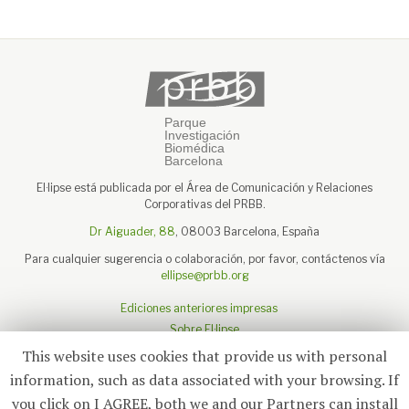
El·lipse está publicada por el Área de Comunicación y Relaciones
Corporativas del PRBB.
Dr Aiguader, 88
, 08003 Barcelona, España
Para cualquier sugerencia o colaboración, por favor, contáctenos vía
ellipse@prbb.org
Ediciones anteriores impresas
Sobre El·lipse
Sobre el PRBB
This website uses cookies that provide us with personal
Aviso legal
information, such as data associated with your browsing. If
you click on I AGREE, both we and our Partners can install