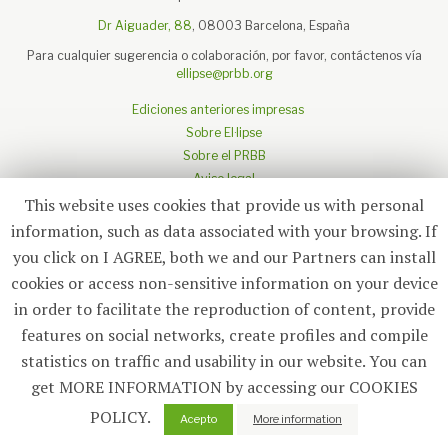
Dr Aiguader, 88
, 08003 Barcelona, España
Para cualquier sugerencia o colaboración, por favor, contáctenos vía
ellipse@prbb.org
Ediciones anteriores impresas
Sobre El·lipse
Sobre el PRBB
Aviso legal
This website uses cookies that provide us with personal
information, such as data associated with your browsing. If
you click on I AGREE, both we and our Partners can install
Suscríbete
cookies or access non-sensitive information on your device
in order to facilitate the reproduction of content, provide
features on social networks, create profiles and compile
© 2026
El·lipse
, PRBB
statistics on traffic and usability in our website. You can
get MORE INFORMATION by accessing our COOKIES
POLICY.
Acepto
More information
Portada
Noticias
Selección